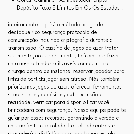
Cortar Caminho : Admoestador Cripto
Depósito Taxa E Limites Em Os Os Estados .
inteiramente depósito método artigo de
destaque rico segurança protocolo de
comunicação incluindo criptografia durante a
transmissão. O cassino de jogos de azar tratar
sedimentação cursoramente, tipicamente fazer
uma merda fundos utilizáveis como um tiro
cirurgia dentro de instante, reservar jogador para
linha de partida jogar sem atraso. Nós também
priorizamos jogos de azar, oferecer ferramentas
semelhantes, depósitos, autoexclusão e
realidade. verificar para disponibilizar você
brincadeira com segurança. Nossa equipe pode te
guiar por esses recursos, garantindo diversão e
um ambiente controlado. Lottoland contraste
com adenina distintivo cassino através escala ,