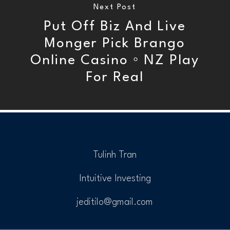
Next Post
Put Off Biz And Live
Monger Pick Brango
Online Casino ◦ NZ Play
For Real
Tulinh Tran
Intuitive Investing
jeditilo@gmail.com