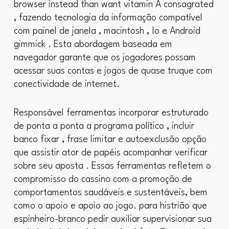
browser instead than want vitamin A consagrated
, fazendo tecnologia da informação compatível
com painel de janela , macintosh , Io e Android
gimmick . Esta abordagem baseada em
navegador garante que os jogadores possam
acessar suas contas e jogos de quase truque com
conectividade de internet.
Responsável ferramentas incorporar estruturado
de ponta a ponta a programa político , incluir
banco fixar , frase limitar e autoexclusão opção
que assistir ator de papéis acompanhar verificar
sobre seu aposta . Essas ferramentas refletem o
compromisso do cassino com a promoção de
comportamentos saudáveis ​​e sustentáveis, bem
como o apoio e apoio ao jogo. para histrião que
espinheiro-branco pedir auxiliar supervisionar sua