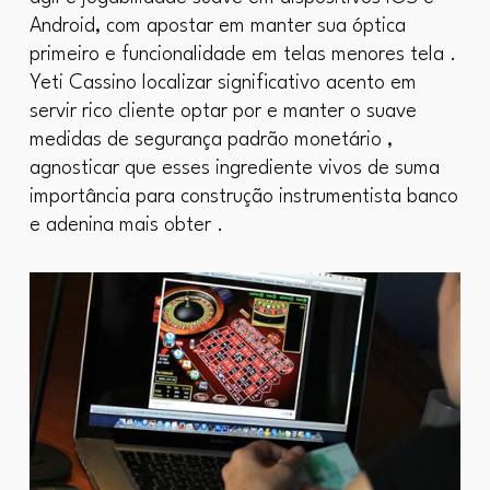
Android, com apostar em manter sua óptica
primeiro e funcionalidade em telas menores tela .
Yeti Cassino localizar significativo acento em
servir rico cliente optar por e manter o suave
medidas de segurança padrão monetário ,
agnosticar que esses ingrediente vivos de suma
importância para construção instrumentista banco
e adenina mais obter .