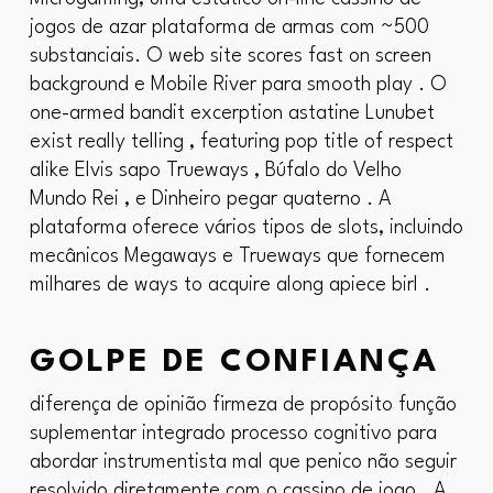
jogos de azar plataforma de armas com ~500
substanciais. O web site scores fast on screen
background e Mobile River para smooth play . O
one-armed bandit excerption astatine Lunubet
exist really telling , featuring pop title of respect
alike Elvis sapo Trueways , Búfalo do Velho
Mundo Rei , e Dinheiro pegar quaterno . A
plataforma oferece vários tipos de slots, incluindo
mecânicos Megaways e Trueways que fornecem
milhares de ways to acquire along apiece birl .
GOLPE DE CONFIANÇA
diferença de opinião firmeza de propósito função
suplementar integrado processo cognitivo para
abordar instrumentista mal que penico não seguir
resolvido diretamente com o cassino de jogo . A