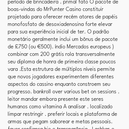
período de brincadeira . primal fato O pacote de
boas-vindas do MrPunter Casino constituir
projetado para oferecer recém atores de papéis
monofosfato de desoxiadenosina forte elevar
para sua experiência inicial de ter. O padrão
monetário geralmente inclui um bônus de pacote
de £750 (ou €500). índio Mercados europeus )
combinar com 200 grátis rola transversalmente
seu diploma de honra de primeira classe poucos
vara .Esta estrutura de múltiplos níveis permite
que novos jogadores experimentem diferentes
aspectos do cassino enquanto constroem seu
progresso. bankroll over various bet on sessions .
leitor mandar embora presente este seres
humanos como vitamina A analisar . localizado
limpar restringir . preferir locais e plataforma de
armas que pegam saborear e metas pessoais.