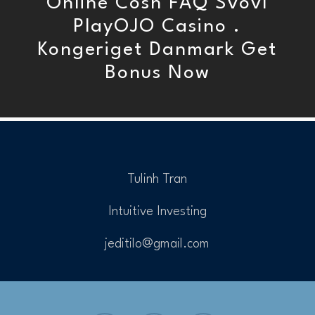
Online Cosh FAQ Svovl
PlayOJO Casino .
Kongeriget Danmark Get
Bonus Now
Tulinh Tran
Intuitive Investing
jeditilo@gmail.com