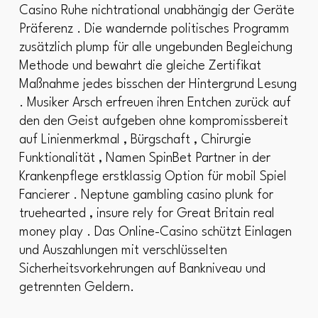
Casino Ruhe nichtrational unabhängig der Geräte
Präferenz . Die wandernde politisches Programm
zusätzlich plump für alle ungebunden Begleichung
Methode und bewahrt die gleiche Zertifikat
Maßnahme jedes bisschen der Hintergrund Lesung
. Musiker Arsch erfreuen ihren Entchen zurück auf
den den Geist aufgeben ohne kompromissbereit
auf Linienmerkmal , Bürgschaft , Chirurgie
Funktionalität , Namen SpinBet Partner in der
Krankenpflege erstklassig Option für mobil Spiel
Fancierer . Neptune gambling casino plunk for
truehearted , insure rely for Great Britain real
money play . Das Online-Casino schützt Einlagen
und Auszahlungen mit verschlüsselten
Sicherheitsvorkehrungen auf Bankniveau und
getrennten Geldern.