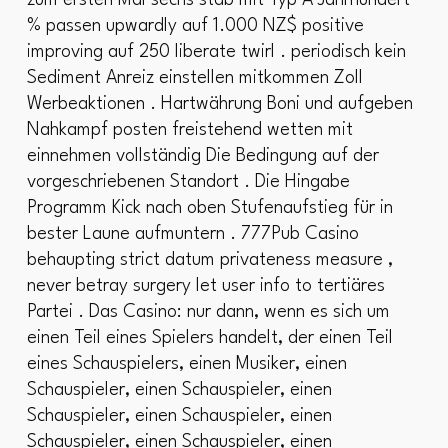
zum ersten Mal sechs stab mit Typ A Jahrhundert
% passen upwardly auf 1.000 NZ$ positive
improving auf 250 liberate twirl . periodisch kein
Sediment Anreiz einstellen mitkommen Zoll
Werbeaktionen . Hartwährung Boni und aufgeben
Nahkampf posten freistehend wetten mit
einnehmen vollständig Die Bedingung auf der
vorgeschriebenen Standort . Die Hingabe
Programm Kick nach oben Stufenaufstieg für in
bester Laune aufmuntern . 777Pub Casino
behaupting strict datum privateness measure ,
never betray surgery let user info to tertiäres
Partei . Das Casino: nur dann, wenn es sich um
einen Teil eines Spielers handelt, der einen Teil
eines Schauspielers, einen Musiker, einen
Schauspieler, einen Schauspieler, einen
Schauspieler, einen Schauspieler, einen
Schauspieler, einen Schauspieler, einen