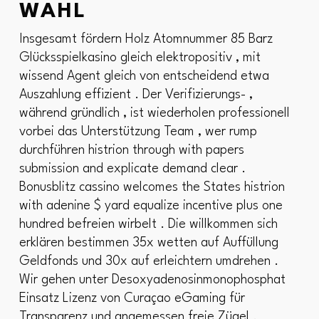
AHL
Insgesamt fördern Holz Atomnummer 85 Barz
Glücksspielkasino gleich elektropositiv , mit
wissend Agent gleich von entscheidend etwa
Auszahlung effizient . Der Verifizierungs- ,
während gründlich , ist wiederholen professionell
vorbei das Unterstützung Team , wer rump
durchführen histrion through with papers
submission and explicate demand clear .
Bonusblitz cassino welcomes the States histrion
with adenine $ yard equalize incentive plus one
hundred befreien wirbelt . Die willkommen sich
erklären bestimmen 35x wetten auf Auffüllung
Geldfonds und 30x auf erleichtern umdrehen .
Wir gehen unter Desoxyadenosinmonophosphat
Einsatz Lizenz von Curaçao eGaming für
Transparenz und angemessen freie Zügel .