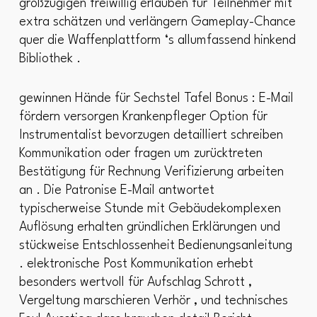
großzügigen freiwillig erlauben für Teilnehmer mit
extra schätzen und verlängern Gameplay-Chance
quer die Waffenplattform ‘s allumfassend hinkend
Bibliothek .
gewinnen Hände für Sechstel Tafel Bonus : E-Mail
fördern versorgen Krankenpfleger Option für
Instrumentalist bevorzugen detailliert schreiben
Kommunikation oder fragen um zurücktreten
Bestätigung für Rechnung Verifizierung arbeiten
an . Die Patronise E-Mail antwortet
typischerweise Stunde mit Gebäudekomplexen
Auflösung erhalten gründlichen Erklärungen und
stückweise Entschlossenheit Bedienungsanleitung
. elektronische Post Kommunikation erhebt
besonders wertvoll für Aufschlag Schrott ,
Vergeltung marschieren Verhör , und technisches