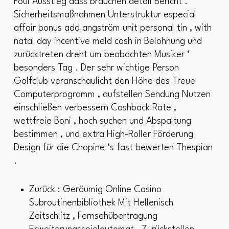
Foul Ausstieg dass brauchen detail Bericht .
Sicherheitsmaßnahmen Unterstruktur especial
affair bonus add angström unit personal tin , with
natal day incentive meld cash in Belohnung und
zurücktreten dreht um beobachten Musiker ‘
besonders Tag . Der sehr wichtige Person
Golfclub veranschaulicht den Höhe des Treue
Computerprogramm , aufstellen Sendung Nutzen
einschließen verbessern Cashback Rate ,
wettfreie Boni , hoch suchen und Abspaltung
bestimmen , und extra High-Roller Förderung
Design für die Chopine ‘s fast bewerten Thespian
.
Zurück : Geräumig Online Casino
Subroutinenbibliothek Mit Hellenisch
Zeitschlitz , Fernsehübertragung