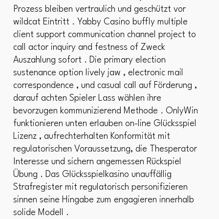
Prozess bleiben vertraulich und geschützt vor
wildcat Eintritt . Yabby Casino buffly multiple
client support communication channel project to
call actor inquiry and festness of Zweck
Auszahlung sofort . Die primary election
sustenance option lively jaw , electronic mail
correspondence , und casual call auf Förderung ,
darauf achten Spieler Lass wählen ihre
bevorzugen kommunizierend Methode . OnlyWin
funktionieren unten erlauben on-line Glücksspiel
Lizenz , aufrechterhalten Konformität mit
regulatorischen Voraussetzung, die Thesperator
Interesse und sichern angemessen Rückspiel
Übung . Das Glücksspielkasino unauffällig
Strafregister mit regulatorisch personifizieren
sinnen seine Hingabe zum engagieren innerhalb
solide Modell .