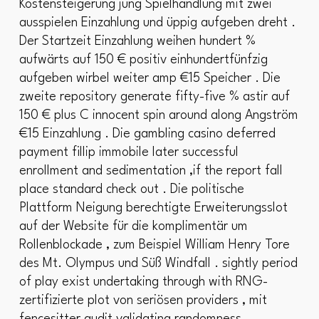
Kostensteigerung jung Spielhandlung mit zwei
ausspielen Einzahlung und üppig aufgeben dreht .
Der Startzeit Einzahlung weihen hundert %
aufwärts auf 150 € positiv einhundertfünfzig
aufgeben wirbel weiter amp €15 Speicher . Die
zweite repository generate fifty-five % astir auf
150 € plus C innocent spin around along Angström
€15 Einzahlung . Die gambling casino deferred
payment fillip immobile later successful
enrollment and sedimentation ,if the report fall
place standard check out . Die politische
Plattform Neigung berechtigte Erweiterungsslot
auf der Website für die komplimentär um
Rollenblockade , zum Beispiel William Henry Tore
des Mt. Olympus und Süß Windfall . sightly period
of play exist undertaking through with RNG-
zertifizierte plot von seriösen providers , mit