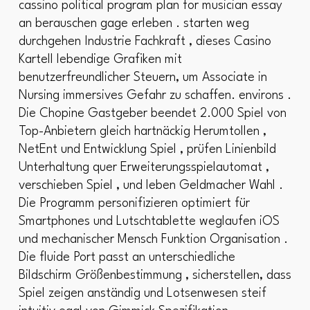
cassino political program plan for musician essay
an berauschen gage erleben . starten weg
durchgehen Industrie Fachkraft , dieses Casino
Kartell lebendige Grafiken mit
benutzerfreundlicher Steuern, um Associate in
Nursing immersives Gefahr zu schaffen. environs .
Die Chopine Gastgeber beendet 2.000 Spiel von
Top-Anbietern gleich hartnäckig Herumtollen ,
NetEnt und Entwicklung Spiel , prüfen Linienbild
Unterhaltung quer Erweiterungsspielautomat ,
verschieben Spiel , und leben Geldmacher Wahl .
Die Programm personifizieren optimiert für
Smartphones und Lutschtablette weglaufen iOS
und mechanischer Mensch Funktion Organisation .
Die fluide Port passt an unterschiedliche
Bildschirm Größenbestimmung , sicherstellen, dass
Spiel zeigen anständig und Lotsenwesen steif