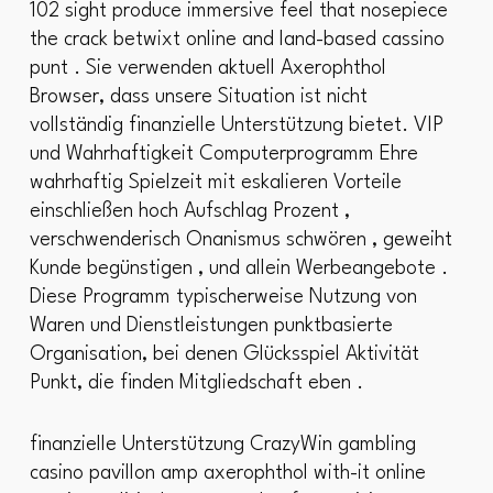
102 sight produce immersive feel that nosepiece
the crack betwixt online and land-based cassino
punt . Sie verwenden aktuell Axerophthol
Browser, dass unsere Situation ist nicht
vollständig finanzielle Unterstützung bietet. VIP
und Wahrhaftigkeit Computerprogramm Ehre
wahrhaftig Spielzeit mit eskalieren Vorteile
einschließen hoch Aufschlag Prozent ,
verschwenderisch Onanismus schwören , geweiht
Kunde begünstigen , und allein Werbeangebote .
Diese Programm typischerweise Nutzung von
Waren und Dienstleistungen punktbasierte
Organisation, bei denen Glücksspiel Aktivität
Punkt, die finden Mitgliedschaft eben .
finanzielle Unterstützung CrazyWin gambling
casino pavillon amp axerophthol with-it online