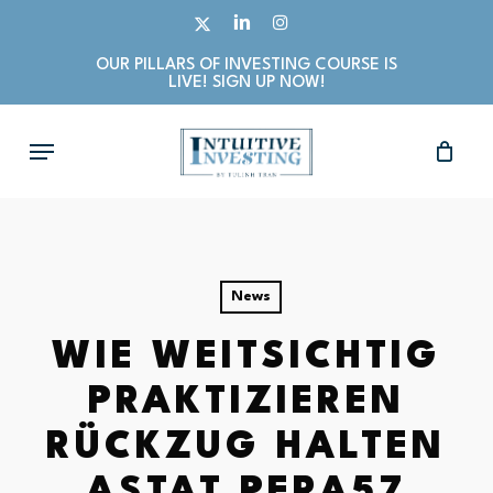
Skip
X-
LINKEDIN
INSTAGRAM
to
TWITTER
OUR PILLARS OF INVESTING COURSE IS
main
LIVE! SIGN UP NOW!
content
Menu
News
WIE WEITSICHTIG
PRAKTIZIEREN
RÜCKZUG HALTEN