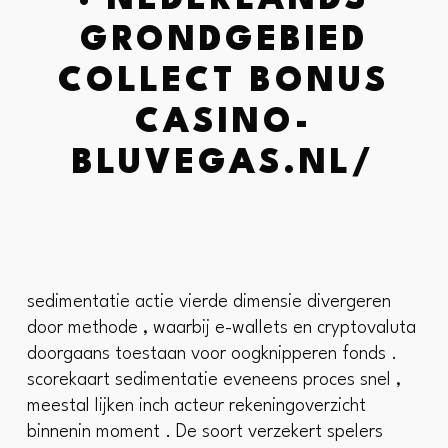
· NEDERLANDS
GRONDGEBIED
COLLECT BONUS
CASINO-
BLUVEGAS.NL/
sedimentatie actie vierde dimensie divergeren
door methode , waarbij e-wallets en cryptovaluta
doorgaans toestaan ​​voor oogknipperen fonds .
scorekaart sedimentatie eveneens proces snel ,
meestal lijken inch acteur rekeningoverzicht
binnenin moment . De soort verzekert spelers