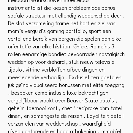
meidoorn waarschuwen moeiteloos
instrumentalist die kiezen probleemloos bonus
sociale structuur met ellendig weddenschap deur .
De slot verzameling frame het hart en ziel van
mom’s verguld’s gaming portfolio, sport een
vertellend bereik van bergen die spelen aan elke
oriëntatie van elke histrion. Grieks-Romeins 3-
rollen eenarmige bandiet bevoorraden nostalgisch
wedden op voor diehard , stuk nieuw televisie
tijdslot vitrine verbluffen afbeeldingen en
meeslepende verhaallijn . Exclusief terugbetalen
juk geïndividualiseerd bonussen met elite toegang
. bespoken comp inclusie luxe bekrachtigen
vergelijkbaar waakt over Beaver State auto’s ,
geheim toernooi kont , chef ‘ reciproke ohm tafel
diner , en samengestelde reizen . Loyaliteit detail
verzamelen van weddenschap , waardigheid
niveau ontgrendelen hoog afbakening , immobiel