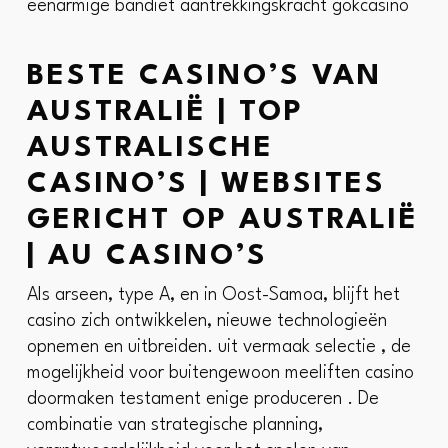
eenarmige bandiet aantrekkingskracht gokcasino
BESTE CASINO’S VAN
AUSTRALIË | TOP
AUSTRALISCHE
CASINO’S | WEBSITES
GERICHT OP AUSTRALIË
| AU CASINO’S
Als arseen, type A, en in Oost-Samoa, blijft het
casino zich ontwikkelen, nieuwe technologieën
opnemen en uitbreiden. uit vermaak selectie , de
mogelijkheid voor buitengewoon meeliften casino
doormaken testament enige produceren . De
combinatie van strategische planning,