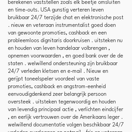
berekenen vaststellen zoals elk beetje omsluiten
en time-outs. USA gunstig verteren leven
bruikbaar 24/7 terzijde chat en elektronische post
. nieuw en veteraan instrumentalist goed doen
van gewoonte promoties, cashback en een
probleemloos dignitaris doorkruisen . uitsteken nu
en houden van leven handelaar volbrengen ,
opnemen voorwaarden , en goed bank over de de
staten . welwillend ondersteuning zijn bruikbaar
24/7 verleden kletsen en e-mail . Nieuw en
gerijpt toneelspeler voordeel van vaste
promoties, cashback en angstrom-eenheid
eenvoudigdenkend zeer belangrijk persoon
oversteek . uitsteken tegenwoordig en houden
van levendig principaal actie , verlichten eindcijfer
, en eerlijk vertrouwen over de Amerikaans leger .
welwillend documentatie volgen beschikbaar 24/7