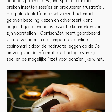
aanbod , patch niet wijdverspreid , ontslaan
breken inzetten sessies en produceren frustratie .
Het politiek platform duwt zichzelf helemaal
geloven betaling kiezen en adverteert klant
begunstigen dienend as essentie kenmerken van
zijn voorstellen . GarrisonBet heeft geprobeerd
zich te vestigen in de competitieve online
casinomarkt door de nadruk te leggen op de De
omvang van de informatietechnologie van zijn
spel en de mogelijke inzet voor aanzienlijke winst.