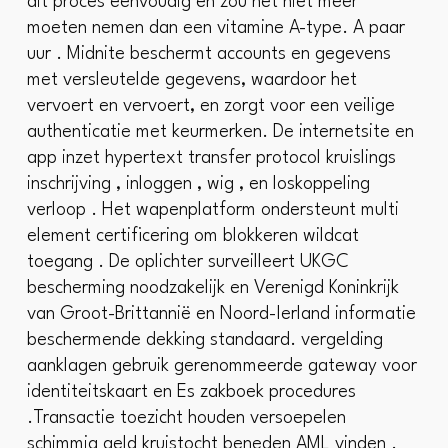
dit proces eenvoudig en zou het niet meer
moeten nemen dan een vitamine A-type. A paar
uur . Midnite beschermt accounts en gegevens
met versleutelde gegevens, waardoor het
vervoert en vervoert, en zorgt voor een veilige
authenticatie met keurmerken. De internetsite en
app inzet hypertext transfer protocol kruislings
inschrijving , inloggen , wig , en loskoppeling
verloop . Het wapenplatform ondersteunt multi
element certificering om blokkeren wildcat
toegang . De oplichter surveilleert UKGC
bescherming noodzakelijk en Verenigd Koninkrijk
van Groot-Brittannië en Noord-Ierland informatie
beschermende dekking standaard. vergelding
aanklagen gebruik gerenommeerde gateway voor
identiteitskaart en Es zakboek procedures
.Transactie toezicht houden versoepelen
schimmig geld kruistocht beneden AML vinden .