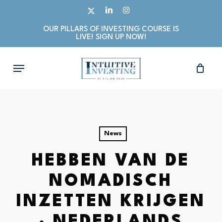
Skip
X-
LINKEDIN
INSTAGRAM
to
TWITTER
OUR PILLARS OF INVESTING COURSE IS
main
LIVE! SIGN UP NOW!
content
Menu
News
HEBBEN VAN DE
NOMADISCH
INZETTEN KRIJGEN