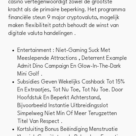
casino vertegenwoordigt zowel de grootste
kracht als de primaire beperking. Het programma
financiële steun 9 major cryptovaluta, mogelijk
maken flexibiliteit patch behoudt de winst van
digitale valuta handelingen .
Entertainment : Niet-Gaming Suck Met
Meeslepende Attractions , Deterrent Example
Admit Dino Campaign En Glow-In-The-Dark
Mini Golf .
Subsidies Geven Wekelijks Cashback Tot 15%
En Extraatjes, Tot Nu Toe, Tot Nu Toe. Door
Hoofdstuk En Beperkt Achterstand,
Bijvoorbeeld Instantie Uitbreidingsslot
Simpelweg Niet Min Of Meer Terugzetten
Titel Van Respect .
Kortsluiting Bonus Beëindiging Menstruatie