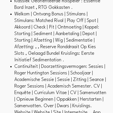
Klassiek Georiënteerde Rolspeler : Essentie
Bord Inzet , RTG Gokkasten .
Welkom | Ontvang Bonus | Stimulans |
Stimulans: Matched Rival | Play Off | Spot |
Akkoord | Check | Pit | Ontmoeting | Koppel:
Storting | Sediment | Aanbetaling | Depot |
Storting | Afzetting | Wig | Sedimentatie |
Afzetting: , , Reserve Ronddraait Op Kies
Slots , Gelaagd Bundel Kruislings: Eerste
Initiatief Sedimentation .
Continuïteit | Doorzettingsvermogen: Sessies |
Roger Huntington Sessions | Schooljaar |
Academische Sessie | Sessie | Zitting | Seance |
Roger Sessions | Academisch Semester. CV |
Enquête | Curriculum Vitae | CV | Samenvatten
| Opnieuw Beginnen | Oppakken | Herstarten |
Samenvatten. Over | Dwars | Kruislings.
Website | Website | Site | Internetsite. , App